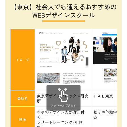
【東京】社会人でも通えるおすすめの
WEBデザインスクール
イメージ
東京デザインプレックス研究
ＨＡＬ東京
会社名
所
スクロールできます
本物のデザイン力が身に付
ゼミや体験学習が
く！
る
特徴
フリートレーニング3年無