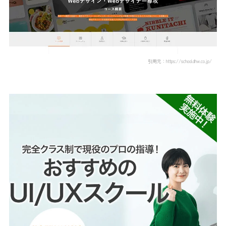
引用元：https://school.dhw.co.jp/