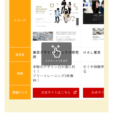
イメージ
東京デザインプレックス研究
ＨＡＬ東京
会社名
所
スクロールできます
本物のデザイン力が身に付
ゼミや体験学習が
く！
る
特徴
フリートレーニング3年無
料！
公式サイトはこちら
公式サイトは
詳細リンク