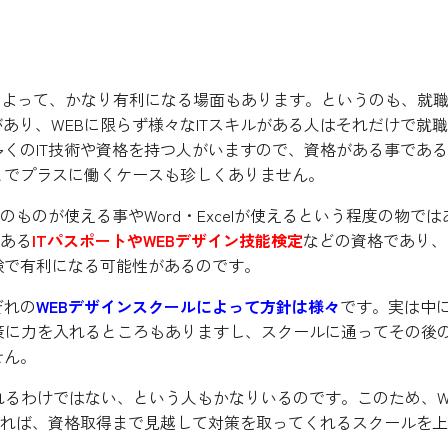
ある事で有利に
事によって、かなり有利になる場面もあります。というのも、就
があり、WEBに限らず様々なITスキルがある人はそれだけで就
くのIT技術や資格を持つ人がいますので、資格がある事であ
とでプラスに働くケースも珍しくありません。
ものが使える事やWord・Excelが使えるという程度の物では
である
ITパスポートやWEBデザイン技能検定
などの資格であり、
験で有利になる可能性があるのです。
ぞれの
WEBデザインスクールによって方針は様々
です。実は中
策に力を入れるところもありますし、スクールに通ってその後
せん。
れるわけではない、という人もかなりいるのです。このため、W
あれば、資格取得まで見越して対策を取ってくれるスクールを