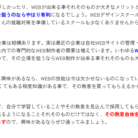
詳しかったり、WEBが出来る事それそのものが大きなメリット
を狙うのならやはり有利
になるでしょう。WEBデザインスクー
さんの就職対策を準備しているスクールも少なくありませんか
企業は結構あります。実は最近の企業は自社WEBサイトの管理
内での専門的なWEB制作者の需要は増えています。いわゆる
W
ので、その立場を狙うならWEB制作が出来る事それそのものも
興味があるなら、WEBの技能は今は欠かせないものになって
なくてもある程度知識がある事で、その熱意を買ってもらえるか
で、自分で学習していることやその熱意を見込んで採用しても
来るようになることそれそのものだけではなく、
その熱意自体
ます
ので、興味があるならぜひ通ってみましょう。