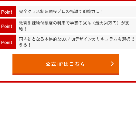
Point
完全クラス制＆現役プロの指導で即戦力に！
教育訓練給付制度の利用で学費の80%（最大64万円）が支
Point
給！
国内初となる本格的なUX / UIデザインカリキュラムも選択で
Point
きる！
公式HPはこちら