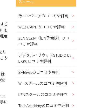
スクール
侍エンジニアの口コミや評判
職する
WEB CAMPの口コミや評判
職にも
る程度
ZEN Study（旧N予備校）の口
コミや評判
あり
デジタルハリウッドSTUDIO by
こう
LIGの口コミや評判
SHElikesの口コミや評判
には
の資
Winスクールの口コミや評判
KENスクールの口コミや評判
EB
上手に
TechAcademyの口コミや評判