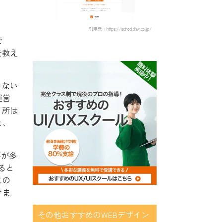
引用元：https://school.dhw.co.jp/
で
を教え
くない
運営
う所は
と、
事が多
ると
この
きま
その他おすすめのWEBデザイン