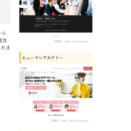
ール
就活
引用元：https://www.hal.ac.jp/
しれま
ヒューマンアカデミー
引用元：http://haa.athuman.com/