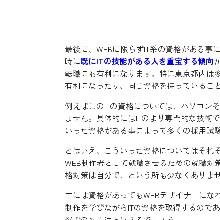
WEBに限らずITの資格が
最後に、WEBに限らずIT系の資格がある
時に
既にITの技能がある人を重宝する傾向
転職にも有利になります。特に東京都内は多
有利になったり、同じ資格を持っているこ
例えばこのITの資格については、パソコンその
ません。具体的にはITのより専門的な技術
いった資格がある事によって多くの採用試
とはいえ、こういった資格についてはそれ
WEB制作者として就職させるための就職対
格対策は自分で、という所も少なくありま
中には資格があってもWEBデザイナーにな
制作を学びながらITの資格を取得するので
選ぶのも方法といえるでしょう。