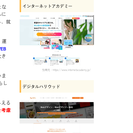
とな
インターネットアカデミー
ルに
ら、就
・運
EB
大き
引用元：https://www.internetacademy.jp/
いま
もし
デジタルハリウッド
らえる
を考慮