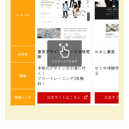
イメージ
東京デザインプレックス研究
ＨＡＬ東京
会社名
所
スクロールできます
本物のデザイン力が身に付
ゼミや体験学習が
く！
る
特徴
フリートレーニング3年無
料！
公式サイトはこちら
公式サイトは
詳細リンク