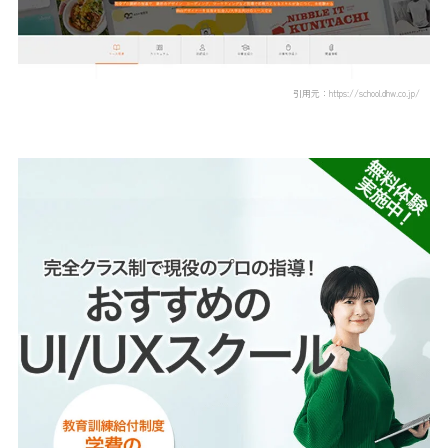
引用元：https://school.dhw.co.jp/