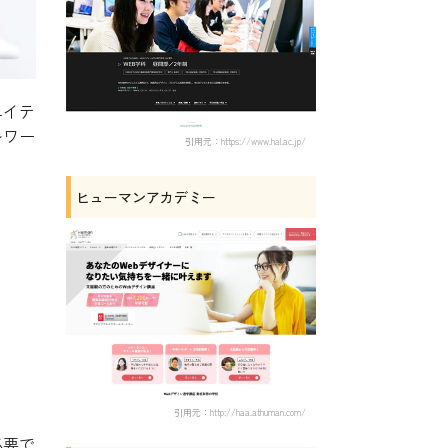
エイテ
レワー
引用元：https://www.hal.ac.jp/
ヒューマンアカデミー
引用元：http://haa.athuman.com/
必要で