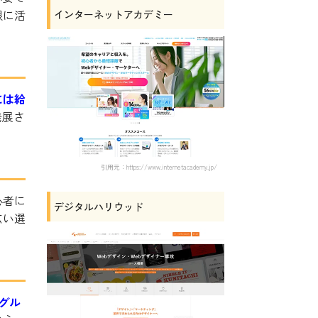
限に活
インターネットアカデミー
には給
発展さ
引用元：https://www.internetacademy.jp/
心者に
デジタルハリウッド
広い選
のグル