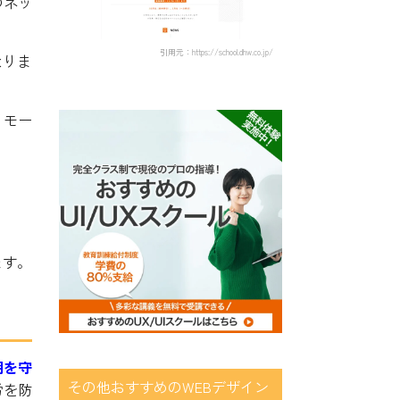
のネッ
引用元：https://school.dhw.co.jp/
なりま
リモー
ます。
期を守
その他おすすめのWEBデザイン
労を防