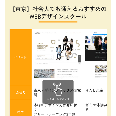
【東京】社会人でも通えるおすすめの
WEBデザインスクール
イメージ
東京デザインプレックス研究
ＨＡＬ東京
会社名
所
スクロールできます
本物のデザイン力が身に付
ゼミや体験学習が
く！
る
特徴
フリートレーニング3年無