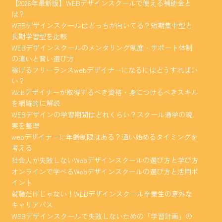
【2026年最新版】WEBデザインスクールで使える補助金と
は？
WEBデザインスクールはどっちが向いてる？短期集中型と
長期学習型を比較
WEBデザインスクールのメンタリング制度・サポート体制
の違いと賢い選び方
稼げるフリーランスwebデザイナーになるにはどうすればい
い？
Webデザイナーが取得するべき資格・身につけるべきスキル
を網羅的に解説
WEBデザインの学習期間はどれくらい？スクール通学の現
実を整理
webデザイナーに年齢制限はある？通い始めるタイミングを
考える
社会人が失敗しないWebデザインスクールの選び方と学び方
オンラインで学べるWebデザインスクールの選び方と活用ポ
イント
就職だけじゃない！WEBデザインスクール卒業生の意外な
キャリアパス
WEBデザインスクールで失敗しないための「学習計画」の