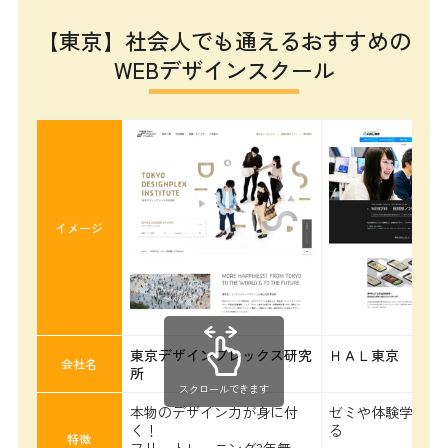
【東京】社会人でも通えるおすすめの
WEBデザインスクール
イメージ
東京デザインプレックス研究
ＨＡＬ東京
会社名
所
スクロールできます
本物のデザイン力が身に付
ゼミや体験学習が
く！
る
特徴
フリートレーニング3年無