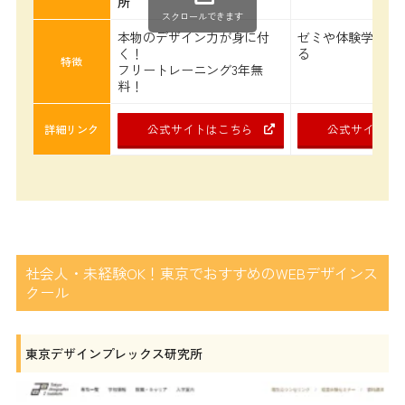
所
スクロールできます
本物のデザイン力が身に付
ゼミや体験学習が
く！
る
特徴
フリートレーニング3年無
料！
公式サイトはこちら
公式サイトは
詳細リンク
社会人・未経験OK！東京でおすすめのWEBデザインス
クール
東京デザインプレックス研究所