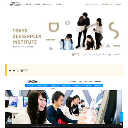
引用元：https://www.tokyo-designplex.com/
ＨＡＬ東京