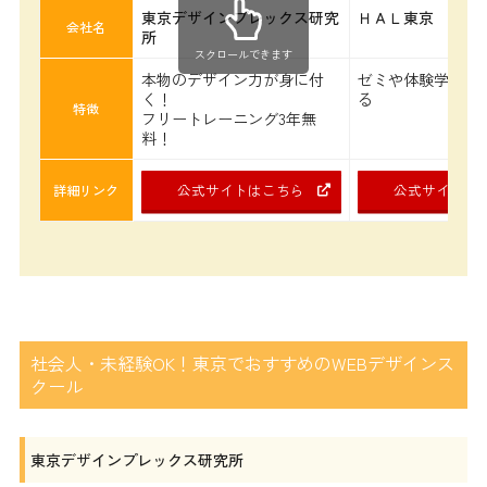
東京デザインプレックス研究
ＨＡＬ東京
会社名
所
スクロールできます
本物のデザイン力が身に付
ゼミや体験学習が
く！
る
特徴
フリートレーニング3年無
料！
公式サイトはこちら
公式サイトは
詳細リンク
社会人・未経験OK！東京でおすすめのWEBデザインス
クール
東京デザインプレックス研究所