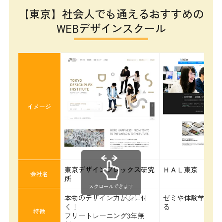
【東京】社会人でも通えるおすすめの
WEBデザインスクール
イメージ
東京デザインプレックス研究
ＨＡＬ東京
会社名
所
スクロールできます
本物のデザイン力が身に付
ゼミや体験学習が
く！
る
特徴
フリートレーニング3年無