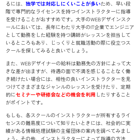
るには、
独学では対応しにくいことが多い
ため、早い段
階で専門的なライセンスを持つインストラクターに指導
を受けることがおすすめです。大手のWEBデザインスク
ールにおいては、長年にわたり大手のIT企業でエンジニア
として勤務をした経験を持つ講師がレッスンを担当して
いるところもあり、じっくりと就職活動の際に役立つス
クールを探してみると良いでしょう。
また、WEBデザイナーの給料は勤務先の方針によって大
きな差が出ますが、待遇の面で不満を感じることなく働
き続けたい場合には、相性の良いインストラクターを見
つけてさまざまなジャンルのレッスンを受けたり、定期
的に
セミナーや研修会などの機会を利用
したりすること
がポイントです。
もしも、各スクールのインストラクターが所有するライ
センスの難易度について知りたいときには、社会的に実
績がある情報処理試験の主催団体の案内を調べてみまし
ょう。その他、インストラクターによって指導の方法