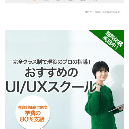
引用元：https://school.dhw.co.jp/