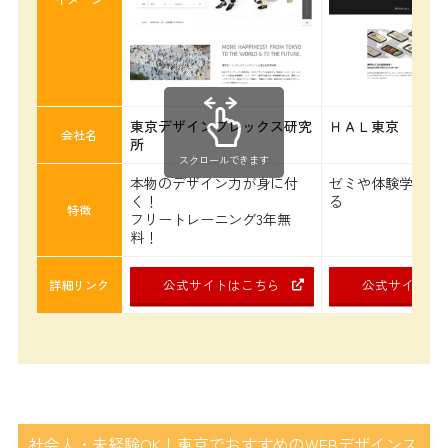
東京デザインプレックス研究
ＨＡＬ東京
会社名
所
スクロールできます
本物のデザイン力が身に付
ゼミや体験学習が
く！
る
特徴
フリートレーニング3年無
料！
公式サイトはこちら
公式サイトは
詳細リンク
社会人・未経験OK！東京でおすすめのWEBデザインス