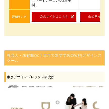
フリートレーニング3年無
料！
公式サイトはこちら
公式サイトは
詳細リンク
社会人・未経験OK！東京でおすすめのWEBデザインス
クール
東京デザインプレックス研究所